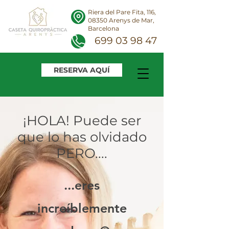
Riera del Pare Fita, 116,
08350 Arenys de Mar,
Barcelona
699 03 98 47
RESERVA AQUÍ
¡HOLA! Puede ser
que lo has olvidado
PERO....
...eres
increíblemente