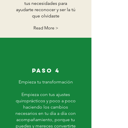
tus necesidades para
ayudarte reconocer y ser la tú
que olvidaste
Read More >
PASO 4
Empieza tu transformación
Empieza con tus ajustes
quiroprácticos y poco a poco
haciendo los cambios
necesarios en tu día a día con
acompañamiento, porque tu
puedes y mereces convertirte